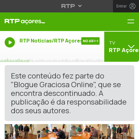
Entrar
Me
RTP Noticias/RTP Açores
NO AR
TV
RTP Açore
Este conteúdo fez parte do
"Blogue Graciosa Online", que se
encontra descontinuado. A
publicação é da responsabilidade
dos seus autores.