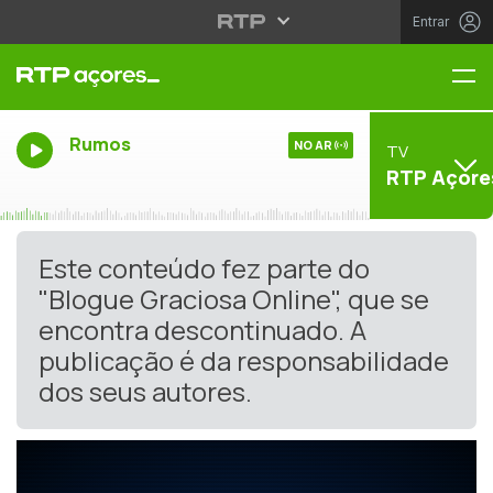
Entrar
Me
Rumos
NO AR
TV
RTP Açore
Este conteúdo fez parte do
"Blogue Graciosa Online", que se
encontra descontinuado. A
publicação é da responsabilidade
dos seus autores.