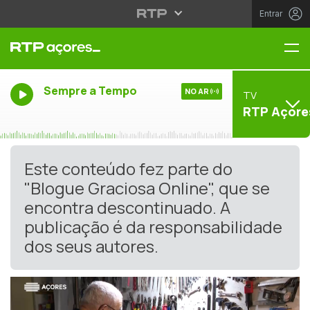
Entrar
Me
Sempre a Tempo
NO AR
TV
RTP Açore
Este conteúdo fez parte do
"Blogue Graciosa Online", que se
encontra descontinuado. A
publicação é da responsabilidade
dos seus autores.