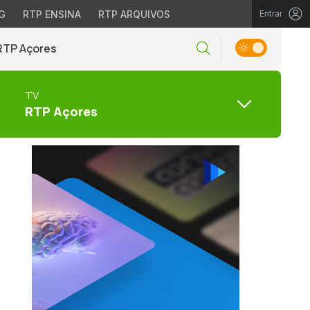
G
RTP ENSINA
RTP ARQUIVOS
Entrar
RTP Açores
TV
RTP Açores