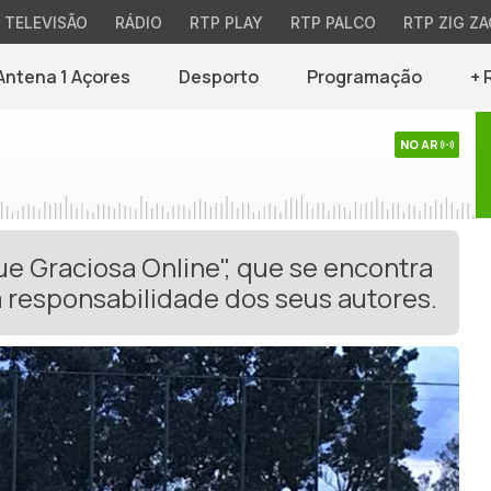
TELEVISÃO
RÁDIO
RTP PLAY
RTP PALCO
RTP ZIG ZA
Antena 1 Açores
Desporto
Programação
+ 
NO AR
ue Graciosa Online", que se encontra
 responsabilidade dos seus autores.