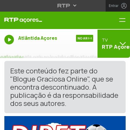
Entrar
Me
Atlântida Açores
NO AR
TV
RTP Açore
Este conteúdo fez parte do
"Blogue Graciosa Online", que se
encontra descontinuado. A
publicação é da responsabilidade
dos seus autores.