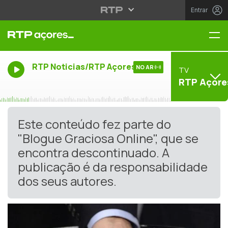
Entrar
Me
RTP Noticias/RTP Açores
NO AR
TV
RTP Açore
Este conteúdo fez parte do
"Blogue Graciosa Online", que se
encontra descontinuado. A
publicação é da responsabilidade
dos seus autores.