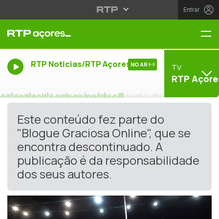
Entrar
Me
RTP Noticias/RTP Açores
NO AR
TV
RTP Açore
Este conteúdo fez parte do
"Blogue Graciosa Online", que se
encontra descontinuado. A
publicação é da responsabilidade
dos seus autores.