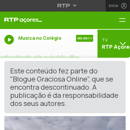
Entrar
Me
Musica no Colégio
NO AR
TV
RTP Açore
Este conteúdo fez parte do
"Blogue Graciosa Online", que se
encontra descontinuado. A
publicação é da responsabilidade
dos seus autores.