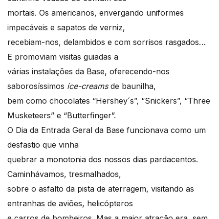
mortais. Os americanos, envergando uniformes
impecáveis e sapatos de verniz,
recebiam-nos, delambidos e com sorrisos rasgados…
E promoviam visitas guiadas a
várias instalações da Base, oferecendo-nos
saborosíssimos
ice-creams
de baunilha,
bem como chocolates “Hershey´s”, “Snickers”, “Three
Musketeers” e “Butterfinger”.
O Dia da Entrada Geral da Base funcionava como um
desfastio que vinha
quebrar a monotonia dos nossos dias pardacentos.
Caminhávamos, tresmalhados,
sobre o asfalto da pista de aterragem, visitando as
entranhas de aviões, helicópteros
e carros de bombeiros. Mas a maior atração era, sem