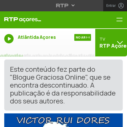
Entrar
Me
Atlântida Açores
NO AR
TV
RTP Açore
Este conteúdo fez parte do
"Blogue Graciosa Online", que se
encontra descontinuado. A
publicação é da responsabilidade
dos seus autores.