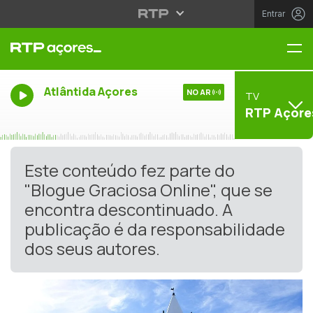
Entrar
Me
Atlântida Açores
NO AR
TV
RTP Açore
Este conteúdo fez parte do
"Blogue Graciosa Online", que se
encontra descontinuado. A
publicação é da responsabilidade
dos seus autores.