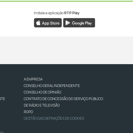
Instale a aplicação
RTP Play
A EMPRESA
CONSELHO GERAL INDEPENDENTE
CONSELHO DE OPINIÃO
NTE
CONTRATO DE CONCESSÃO DO SERVIÇO PÚBLICO
DE RÁDIO E TELEVISÃO
RGPD
GESTÃO DAS DEFINIÇÕES DE COOKIES