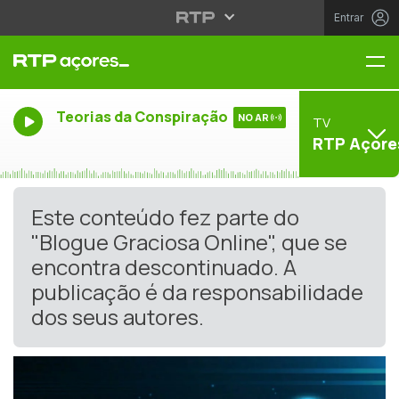
Entrar
Me
Teorias da Conspiração
NO AR
TV
RTP Açore
Este conteúdo fez parte do
"Blogue Graciosa Online", que se
encontra descontinuado. A
publicação é da responsabilidade
dos seus autores.