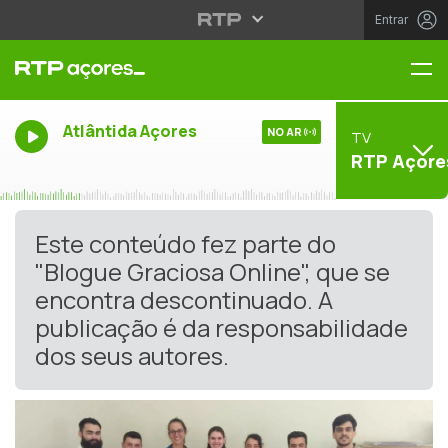
Entrar
Me
Atlântida Açores
NO AR
TV
RTP Açore
Este conteúdo fez parte do
"Blogue Graciosa Online", que se
encontra descontinuado. A
publicação é da responsabilidade
dos seus autores.