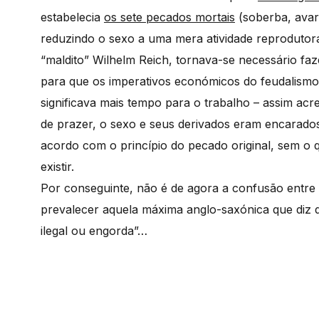
estabelecia
os sete pecados mortais
(soberba, avarez
reduzindo o sexo a uma mera atividade reprodutora
“maldito” Wilhelm Reich, tornava-se necessário fa
para que os imperativos económicos do feudalism
significava mais tempo para o trabalho – assim ac
de prazer, o sexo e seus derivados eram encarados
acordo com o princípio do pecado original, sem o
existir.
Por conseguinte, não é de agora a confusão entr
prevalecer aquela máxima anglo-saxónica que diz q
ilegal ou engorda”…