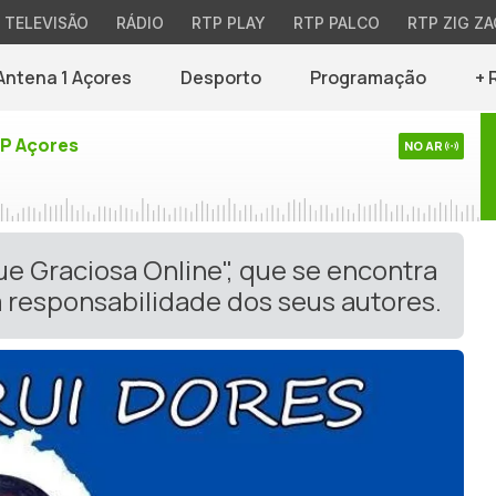
TELEVISÃO
RÁDIO
RTP PLAY
RTP PALCO
RTP ZIG ZA
Antena 1 Açores
Desporto
Programação
+ 
TP Açores
NO AR
ue Graciosa Online", que se encontra
 responsabilidade dos seus autores.