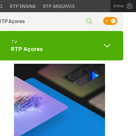
G
RTP ENSINA
RTP ARQUIVOS
Entrar
RTP Açores
TV
RTP Açores