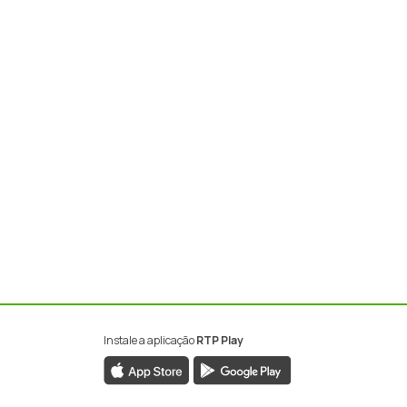
Instale a aplicação
RTP Play