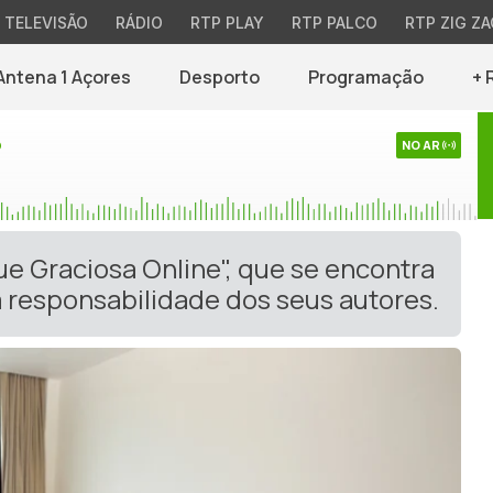
TELEVISÃO
RÁDIO
RTP PLAY
RTP PALCO
RTP ZIG ZA
Antena 1 Açores
Desporto
Programação
+ 
o
NO AR
ue Graciosa Online", que se encontra
 responsabilidade dos seus autores.