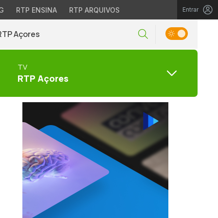
G
RTP ENSINA
RTP ARQUIVOS
Entrar
RTP Açores
TV
RTP Açores