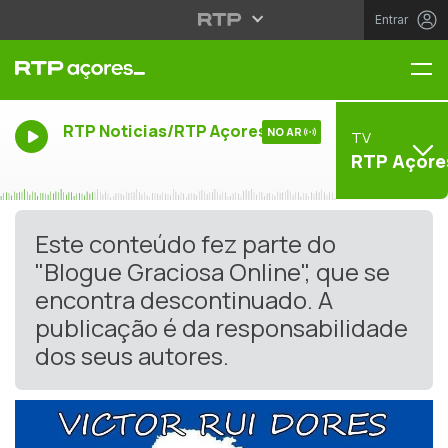
Entrar
Me
RTP Noticias/RTP Açores
NO AR
TV
RTP Açore
Este conteúdo fez parte do
"Blogue Graciosa Online", que se
encontra descontinuado. A
publicação é da responsabilidade
dos seus autores.