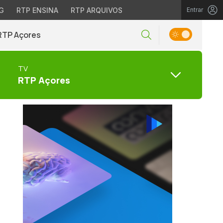
G
RTP ENSINA
RTP ARQUIVOS
Entrar
RTP Açores
TV
RTP Açores