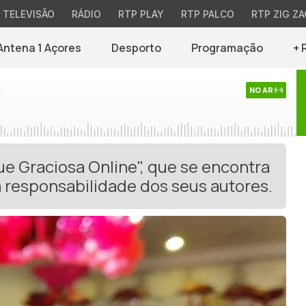
TELEVISÃO
RÁDIO
RTP PLAY
RTP PALCO
RTP ZIG ZA
Antena 1 Açores
Desporto
Programação
+ 
s
NO AR
ue Graciosa Online", que se encontra
 responsabilidade dos seus autores.