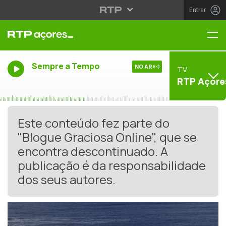
Entrar
Me
Sempre a Tempo
NO AR
TV
RTP Açore
Este conteúdo fez parte do
"Blogue Graciosa Online", que se
encontra descontinuado. A
publicação é da responsabilidade
dos seus autores.