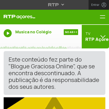
Entrar
Me
Musica no Colégio
NO AR
TV
RTP Açore
Este conteúdo fez parte do
"Blogue Graciosa Online", que se
encontra descontinuado. A
publicação é da responsabilidade
dos seus autores.