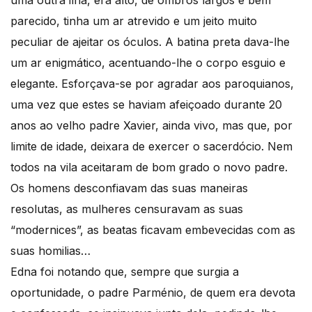
uma outra ilha, era alto, de ombros largos e bem
parecido, tinha um ar atrevido e um jeito muito
peculiar de ajeitar os óculos. A batina preta dava-lhe
um ar enigmático, acentuando-lhe o corpo esguio e
elegante. Esforçava-se por agradar aos paroquianos,
uma vez que estes se haviam afeiçoado durante 20
anos ao velho padre Xavier, ainda vivo, mas que, por
limite de idade, deixara de exercer o sacerdócio. Nem
todos na vila aceitaram de bom grado o novo padre.
Os homens desconfiavam das suas maneiras
resolutas, as mulheres censuravam as suas
“modernices”, as beatas ficavam embevecidas com as
suas homilias…
Edna foi notando que, sempre que surgia a
oportunidade, o padre Parménio, de quem era devota