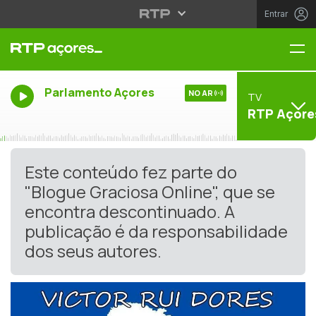
Entrar
Me
Parlamento Açores
NO AR
TV
RTP Açore
Este conteúdo fez parte do
"Blogue Graciosa Online", que se
encontra descontinuado. A
publicação é da responsabilidade
dos seus autores.