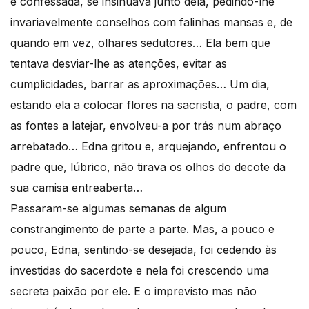
e confessada, se insinuava junto dela, pedindo-lhe
invariavelmente conselhos com falinhas mansas e, de
quando em vez, olhares sedutores… Ela bem que
tentava desviar-lhe as atenções, evitar as
cumplicidades, barrar as aproximações… Um dia,
estando ela a colocar flores na sacristia, o padre, com
as fontes a latejar, envolveu-a por trás num abraço
arrebatado… Edna gritou e, arquejando, enfrentou o
padre que, lúbrico, não tirava os olhos do decote da
sua camisa entreaberta…
Passaram-se algumas semanas de algum
constrangimento de parte a parte. Mas, a pouco e
pouco, Edna, sentindo-se desejada, foi cedendo às
investidas do sacerdote e nela foi crescendo uma
secreta paixão por ele. E o imprevisto mas não