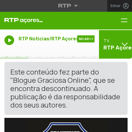
Entrar
Me
RTP Noticias/RTP Açores
NO AR
TV
RTP Açore
Este conteúdo fez parte do
"Blogue Graciosa Online", que se
encontra descontinuado. A
publicação é da responsabilidade
dos seus autores.