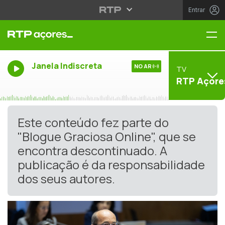
Entrar
Me
Janela Indiscreta
NO AR
TV
RTP Açore
Este conteúdo fez parte do
"Blogue Graciosa Online", que se
encontra descontinuado. A
publicação é da responsabilidade
dos seus autores.