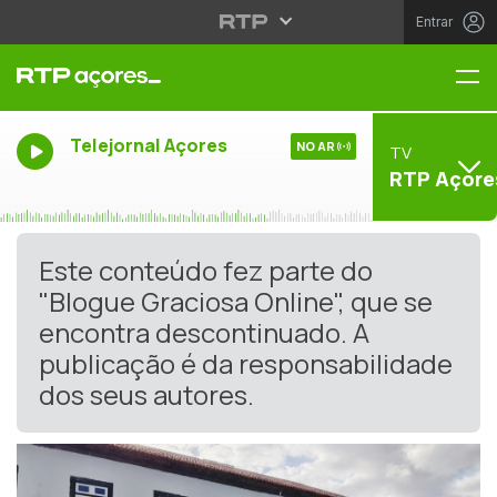
Entrar
Me
Telejornal Açores
NO AR
TV
RTP Açore
Este conteúdo fez parte do
"Blogue Graciosa Online", que se
encontra descontinuado. A
publicação é da responsabilidade
dos seus autores.