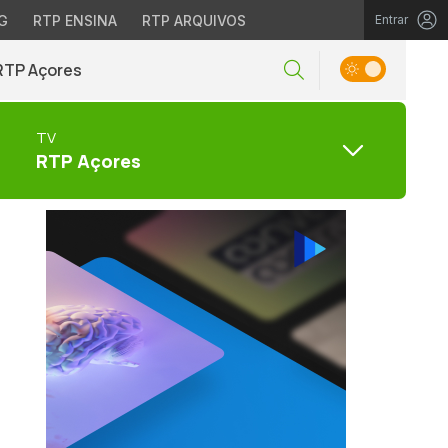
G
RTP ENSINA
RTP ARQUIVOS
Entrar
RTP Açores
TV
RTP Açores