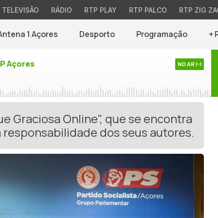
TELEVISÃO
RÁDIO
RTP PLAY
RTP PALCO
RTP ZIG ZA
Antena 1 Açores
Desporto
Programação
+ 
TP Açores
NO AR
ue Graciosa Online", que se encontra
 responsabilidade dos seus autores.