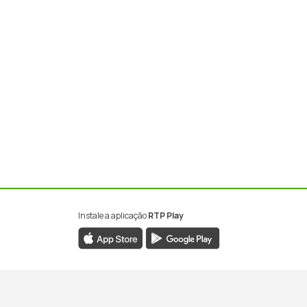
Instale a aplicação
RTP Play