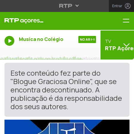
Entrar
Me
Musica no Colégio
NO AR
TV
RTP Açore
Este conteúdo fez parte do
"Blogue Graciosa Online", que se
encontra descontinuado. A
publicação é da responsabilidade
dos seus autores.