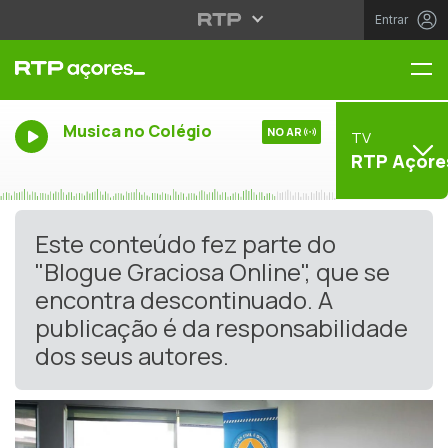
Entrar
Me
Musica no Colégio
NO AR
TV
RTP Açore
Este conteúdo fez parte do
"Blogue Graciosa Online", que se
encontra descontinuado. A
publicação é da responsabilidade
dos seus autores.