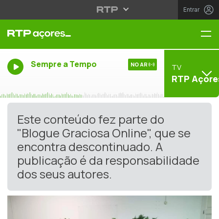
Entrar
Me
Sempre a Tempo
NO AR
TV
RTP Açore
Este conteúdo fez parte do
"Blogue Graciosa Online", que se
encontra descontinuado. A
publicação é da responsabilidade
dos seus autores.