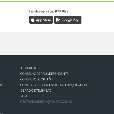
Instale a aplicação
RTP Play
A EMPRESA
CONSELHO GERAL INDEPENDENTE
CONSELHO DE OPINIÃO
NTE
CONTRATO DE CONCESSÃO DO SERVIÇO PÚBLICO
DE RÁDIO E TELEVISÃO
RGPD
GESTÃO DAS DEFINIÇÕES DE COOKIES