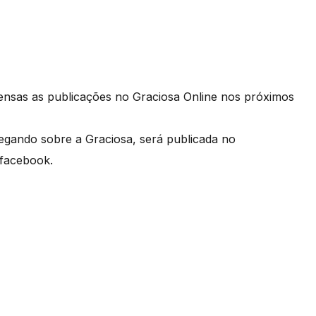
pensas as publicações no Graciosa Online nos próximos
egando sobre a Graciosa, será publicada no
l facebook.