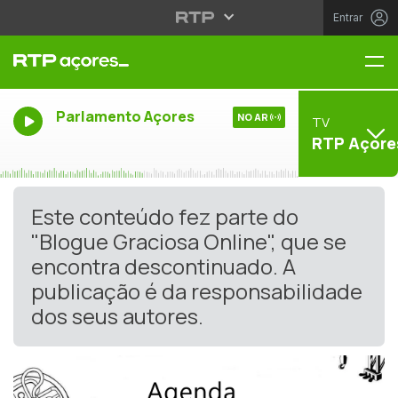
Entrar
Me
Parlamento Açores
NO AR
TV
RTP Açore
Este conteúdo fez parte do
"Blogue Graciosa Online", que se
encontra descontinuado. A
publicação é da responsabilidade
dos seus autores.