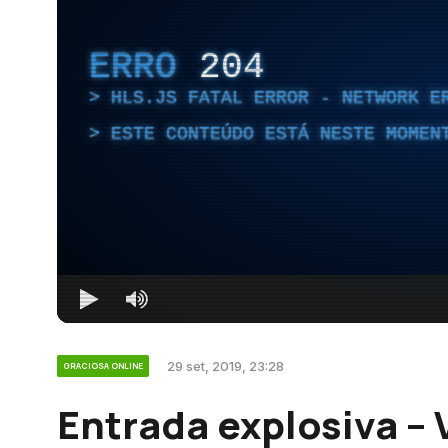
ERRO
204
HLS.JS FATAL ERROR - NETWORK E
ESTE CONTEÚDO ESTÁ NESTE MOMEN
29 set, 2019, 23:28
GRACIOSA ONLINE
Entrada explosiva –