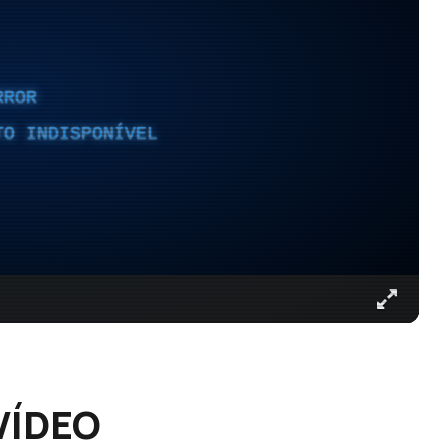
RROR
TO INDISPONÍVEL
 VÍDEO