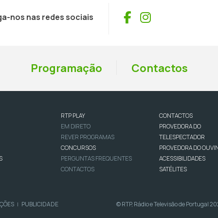
Facebook
Instagram
ga-nos nas redes sociais
Programação
Contactos
RTP PLAY
CONTACTOS
EM DIRETO
PROVEDORA DO
REVER PROGRAMAS
TELESPECTADOR
CONCURSOS
PROVEDORA DO OUVI
S
PERGUNTAS FREQUENTES
ACESSIBILIDADES
CONTACTOS
SATÉLITES
IÇÕES
PUBLICIDADE
© RTP, Rádio e Televisão de Portugal 2
|