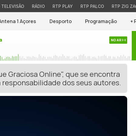
TELEVISÃO
RÁDIO
RTP PLAY
RTP PALCO
RTP ZIG ZA
Antena 1 Açores
Desporto
Programação
+ 
a
NO AR
ue Graciosa Online", que se encontra
 responsabilidade dos seus autores.