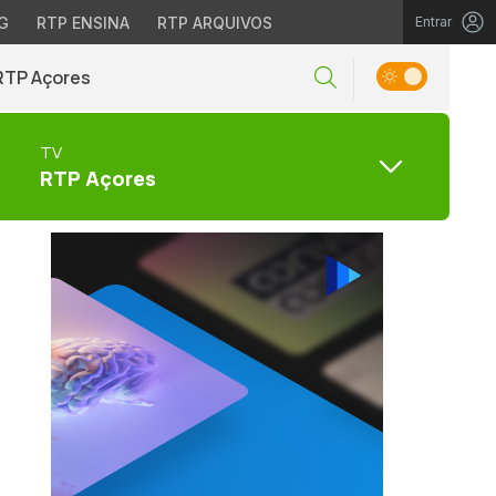
G
RTP ENSINA
RTP ARQUIVOS
Entrar
RTP Açores
TV
RTP Açores