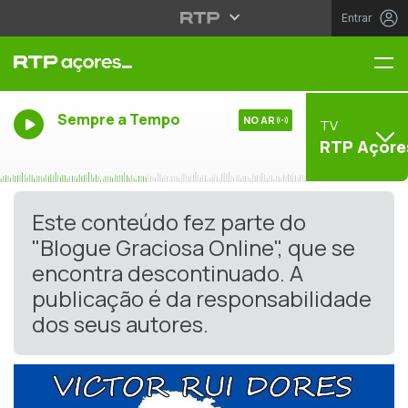
Entrar
Me
Sempre a Tempo
NO AR
TV
RTP Açore
Este conteúdo fez parte do
"Blogue Graciosa Online", que se
encontra descontinuado. A
publicação é da responsabilidade
dos seus autores.