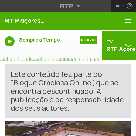
Entrar
Me
Sempre a Tempo
NO AR
TV
RTP Açore
Este conteúdo fez parte do
"Blogue Graciosa Online", que se
encontra descontinuado. A
publicação é da responsabilidade
dos seus autores.