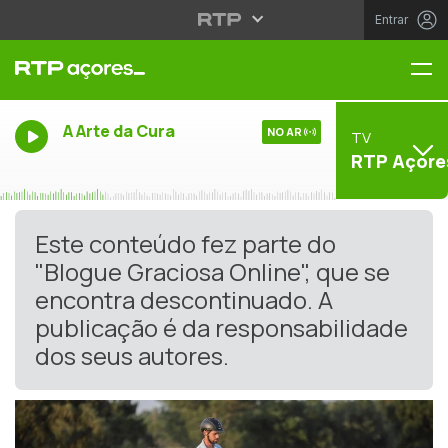
Entrar
Me
A Arte da Cura
NO AR
TV
RTP Açore
Este conteúdo fez parte do
"Blogue Graciosa Online", que se
encontra descontinuado. A
publicação é da responsabilidade
dos seus autores.