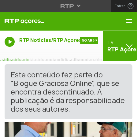
Entrar
Me
RTP Noticias/RTP Açores
NO AR
TV
RTP Açore
Este conteúdo fez parte do
"Blogue Graciosa Online", que se
encontra descontinuado. A
publicação é da responsabilidade
dos seus autores.