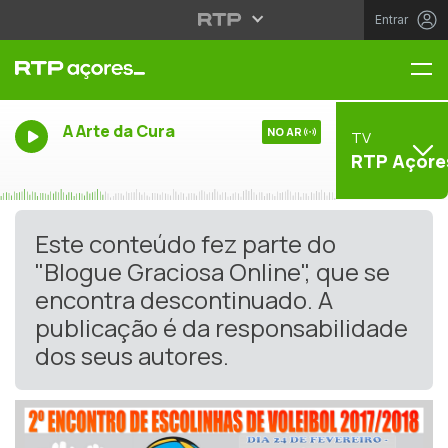
Entrar
Me
A Arte da Cura
NO AR
TV
RTP Açore
Este conteúdo fez parte do
"Blogue Graciosa Online", que se
encontra descontinuado. A
publicação é da responsabilidade
dos seus autores.