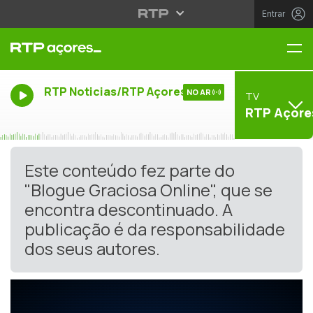
Entrar
Me
RTP Noticias/RTP Açores
NO AR
TV
RTP Açore
Este conteúdo fez parte do
"Blogue Graciosa Online", que se
encontra descontinuado. A
publicação é da responsabilidade
dos seus autores.