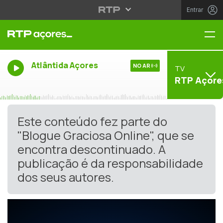
Entrar
Me
Atlântida Açores
NO AR
TV
RTP Açore
Este conteúdo fez parte do
"Blogue Graciosa Online", que se
encontra descontinuado. A
publicação é da responsabilidade
dos seus autores.