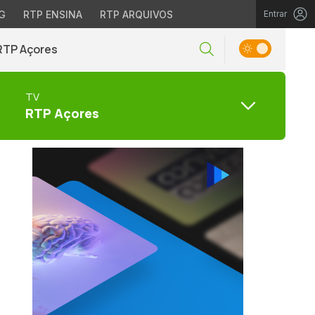
G
RTP ENSINA
RTP ARQUIVOS
Entrar
RTP Açores
TV
RTP Açores