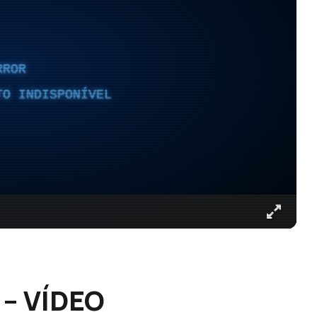
RROR
TO INDISPONÍVEL
 – VÍDEO