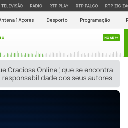
TELEVISÃO
RÁDIO
RTP PLAY
RTP PALCO
RTP ZIG ZA
Antena 1 Açores
Desporto
Programação
+ 
io
NO AR
ue Graciosa Online", que se encontra
 responsabilidade dos seus autores.