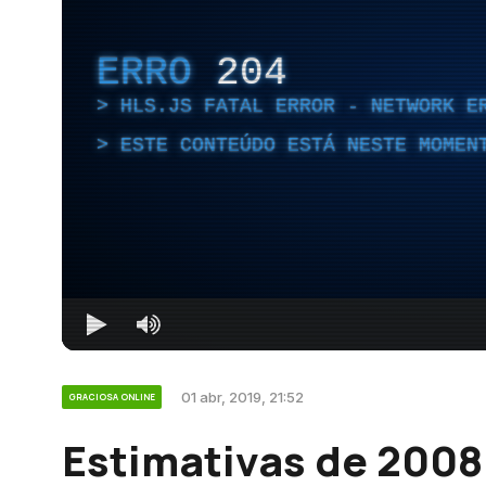
ERRO
204
HLS.JS FATAL ERROR - NETWORK E
ESTE CONTEÚDO ESTÁ NESTE MOMEN
01 abr, 2019, 21:52
GRACIOSA ONLINE
Estimativas de 2008