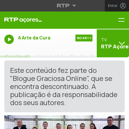
Entrar
Me
A Arte da Cura
NO AR
TV
RTP Açore
Este conteúdo fez parte do
"Blogue Graciosa Online", que se
encontra descontinuado. A
publicação é da responsabilidade
dos seus autores.