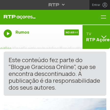
Entrar
Me
Rumos
NO AR
TV
RTP Açore
Este conteúdo fez parte do
"Blogue Graciosa Online", que se
encontra descontinuado. A
publicação é da responsabilidade
dos seus autores.