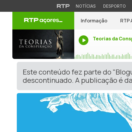
NOTÍCIAS
DESPORTO
Informação
RTP 
Teorias da Cons
Este conteúdo fez parte do "Blog
descontinuado. A publicação é da