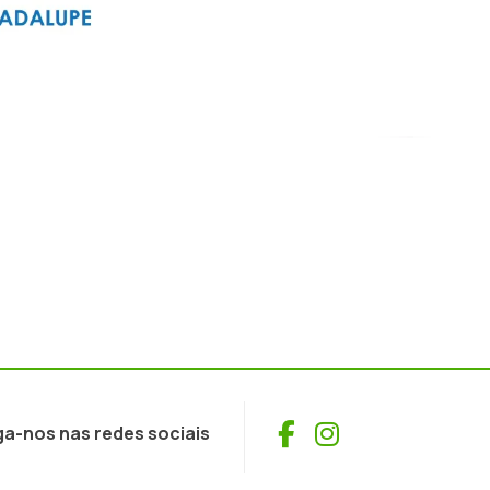
Facebook
Instagram
ga-nos nas redes sociais