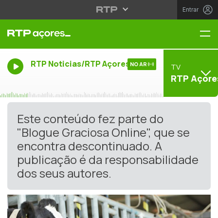
Entrar
Me
RTP Noticias/RTP Açores
NO AR
TV
RTP Açore
Este conteúdo fez parte do
"Blogue Graciosa Online", que se
encontra descontinuado. A
publicação é da responsabilidade
dos seus autores.