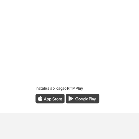
Instale a aplicação
RTP Play