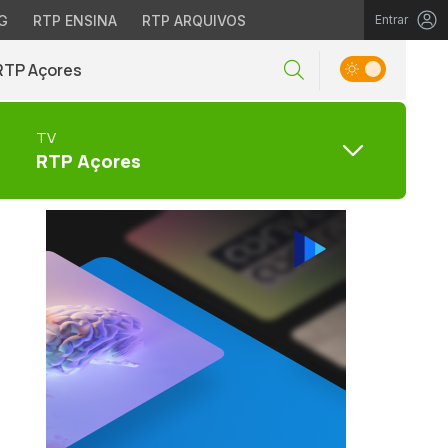
G
RTP ENSINA
RTP ARQUIVOS
Entrar
RTP Açores
TV
RTP Açores