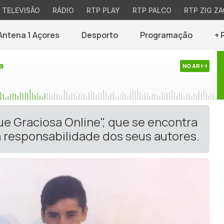
TELEVISÃO
RÁDIO
RTP PLAY
RTP PALCO
RTP ZIG ZA
Antena 1 Açores
Desporto
Programação
+ 
a
NO AR
ue Graciosa Online", que se encontra
 responsabilidade dos seus autores.