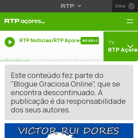
Entrar
Me
RTP Noticias/RTP Açores
NO AR
TV
RTP Açore
Este conteúdo fez parte do
"Blogue Graciosa Online", que se
encontra descontinuado. A
publicação é da responsabilidade
dos seus autores.