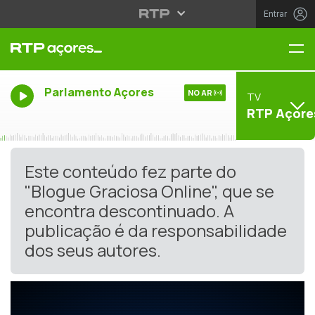
Entrar
Me
Parlamento Açores
NO AR
TV
RTP Açore
Este conteúdo fez parte do
"Blogue Graciosa Online", que se
encontra descontinuado. A
publicação é da responsabilidade
dos seus autores.