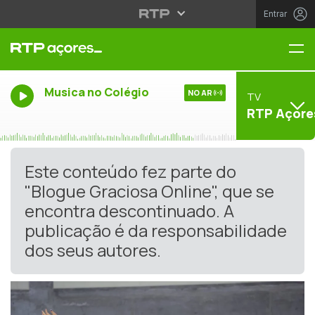
Entrar
Me
Musica no Colégio
NO AR
TV
RTP Açore
Este conteúdo fez parte do
"Blogue Graciosa Online", que se
encontra descontinuado. A
publicação é da responsabilidade
dos seus autores.