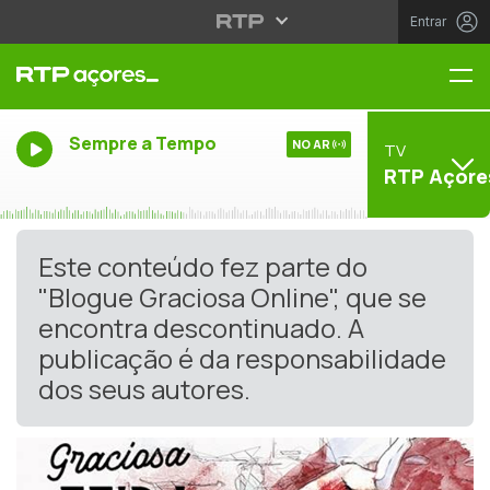
Entrar
Me
Sempre a Tempo
NO AR
TV
RTP Açore
Este conteúdo fez parte do
"Blogue Graciosa Online", que se
encontra descontinuado. A
publicação é da responsabilidade
dos seus autores.