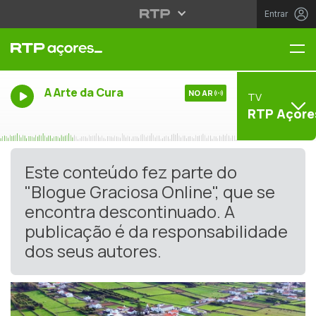
Entrar
Me
A Arte da Cura
NO AR
TV
RTP Açore
Este conteúdo fez parte do
"Blogue Graciosa Online", que se
encontra descontinuado. A
publicação é da responsabilidade
dos seus autores.