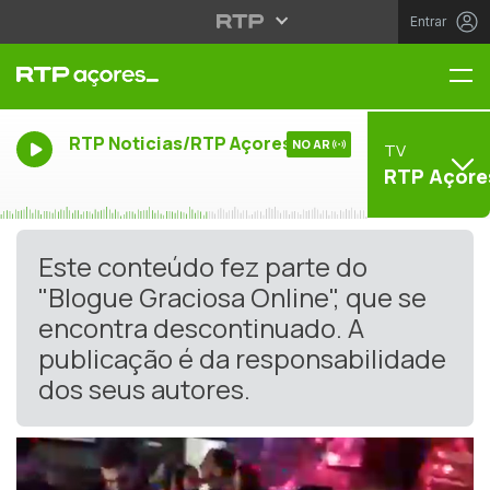
Entrar
Me
RTP Noticias/RTP Açores
NO AR
TV
RTP Açore
Este conteúdo fez parte do
"Blogue Graciosa Online", que se
encontra descontinuado. A
publicação é da responsabilidade
dos seus autores.