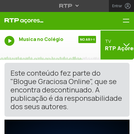
Entrar
Me
Musica no Colégio
NO AR
TV
RTP Açore
Este conteúdo fez parte do
"Blogue Graciosa Online", que se
encontra descontinuado. A
publicação é da responsabilidade
dos seus autores.